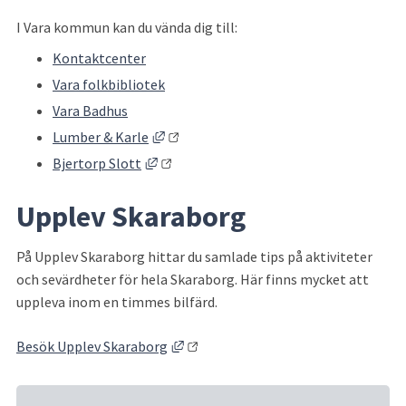
I Vara kommun kan du vända dig till:
Kontaktcenter
Vara folkbibliotek
Vara Badhus
Länk till annan webbplats, öppnas i nyt
Lumber & Karle
Länk till annan webbplats, öppnas i nytt
Bjertorp Slott
Upplev Skaraborg
På Upplev Skaraborg hittar du samlade tips på aktiviteter 
och sevärdheter för hela Skaraborg. Här finns mycket att 
uppleva inom en timmes bilfärd.
Länk till annan webbplats, öppnas i 
Besök Upplev Skaraborg