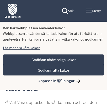
Sök
Meny
Den här webbplatsen använder kakor
Webbplatsen använder så kallade kakor för att förbättra din
upplevelse. Här kan du själv ställa in vilka kakor du godkänner.
Läs mer om våra kakor
Godkänn nödvändiga kakor
Godkänn alla kakor
Hoppa till innehåll
Vara kommun
Uppleva och göra
Visit Vara
Anpassa inställningar
Visit Vara
På Visit Vara upptäcker du vår kommun och vad den 