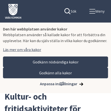
Sök
Meny
Den här webbplatsen använder kakor
Webbplatsen använder så kallade kakor för att förbättra din
upplevelse. Här kan du själv ställa in vilka kakor du godkänner.
Läs mer om våra kakor
Godkänn nödvändiga kakor
Godkänn alla kakor
Hoppa till innehåll
Vara kommun
Uppleva och göra
Fritid och friluftsliv
Kultur- och fritidsaktiviteter för funktionsnedsatta
Anpassa inställningar
Kultur- och 
fritidsaktiviteter för 